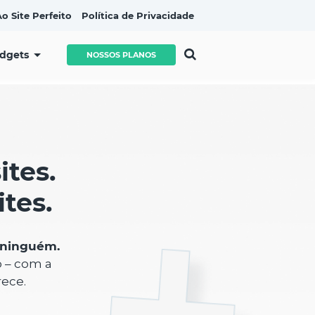
o Site Perfeito
Política de Privacidade
idgets
NOSSOS PLANOS
ites.
tes.
 ninguém.
o – com a
rece.