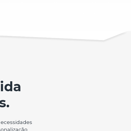
ida
s.
 necessidades
onalização