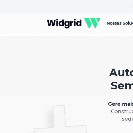
Nossas Solu
Auto
Sem
Gere mai
Construa
segu