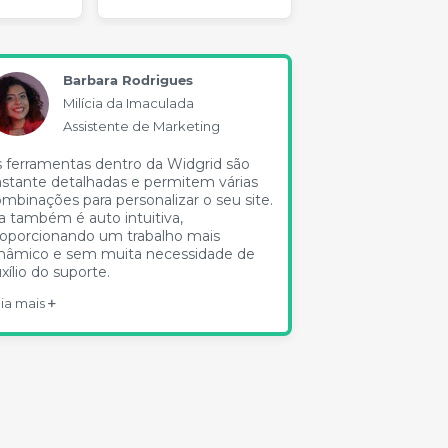
Barbara Rodrigues
Luca
Milícia da Imaculada
Nürn
Assistente de Marketing
Mark
 ferramentas dentro da Widgrid são
A Widgrid é um
stante detalhadas e permitem várias
possibilita que 
mbinações para personalizar o seu site.
personalizada t
a também é auto intuitiva,
eventos, cada 
oporcionando um trabalho mais
visual e domíni
inâmico e sem muita necessidade de
tudo em um lug
xílio do suporte.
Leia mais
ia mais