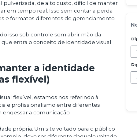
 pulverizada, de alto custo, difícil de manter
r em tempo real. Isso sem contar a perda
es e formatos diferentes de gerenciamento.
Ne
udo isso sob controle sem abrir mão da
Di
 que entra o conceito de identidade visual
Di
manter a identidade
s flexível)
ual flexível, estamos nos referindo à
a e profissionalismo entre diferentes
m engessar a comunicação.
ade própria. Um site voltado para o público
 exemplo, deve ser diferente daquele voltado