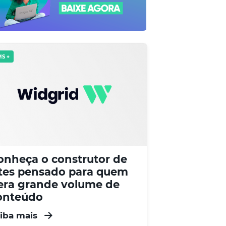
S +
onheça o construtor de
ites pensado para quem
era grande volume de
onteúdo
iba mais