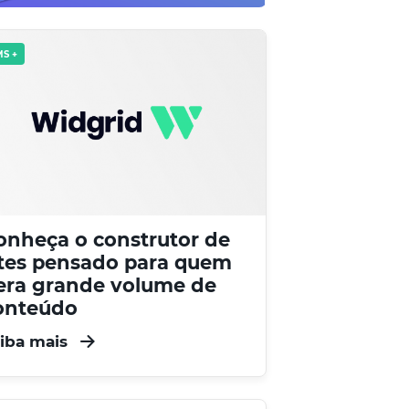
S +
onheça o construtor de
ites pensado para quem
era grande volume de
onteúdo
iba mais