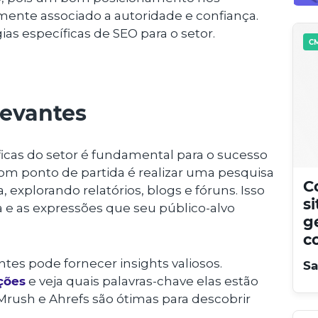
ente associado a autoridade e confiança.
as específicas de SEO para o setor.
CM
levantes
icas do setor é fundamental para o sucesso
m ponto de partida é realizar uma pesquisa
C
 explorando relatórios, blogs e fóruns. Isso
s
a e as expressões que seu público-alvo
g
c
ntes pode fornecer insights valiosos.
Sa
ções
e veja quais palavras-chave elas estão
rush e Ahrefs são ótimas para descobrir