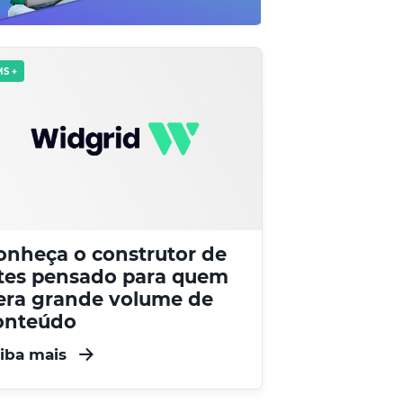
S +
onheça o construtor de
ites pensado para quem
era grande volume de
onteúdo
iba mais