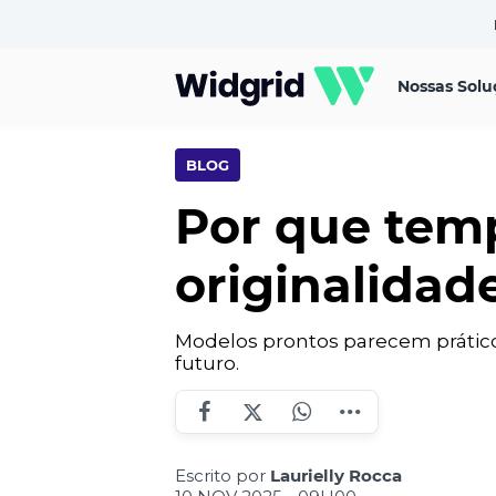
Nossas Solu
BLOG
Por que temp
originalidade
Modelos prontos parecem práticos
futuro.
Escrito por
Laurielly Rocca