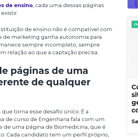
es de ensino
, cada uma dessas páginas
xistir.
CM
tituição de ensino não é compatível com
pe de marketing ganha autonomia para
permanece sempre incompleto, sempre
m relação ao que a captação precisa.
de páginas de uma
ferente de qualquer
C
s
g
c
que torna esse desafio único. É a
ina de curso de Engenharia fala com um
Sa
e de uma página de Biomedicina, que é
to. Cada candidato tem um perfil próprio,