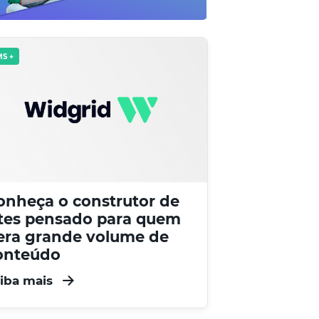
S +
onheça o construtor de
ites pensado para quem
era grande volume de
onteúdo
iba mais