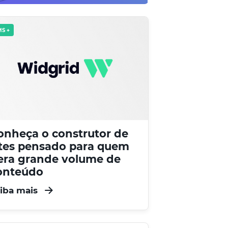
S +
onheça o construtor de
ites pensado para quem
era grande volume de
onteúdo
iba mais