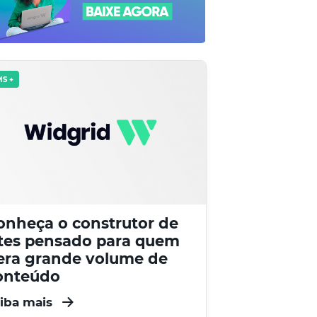
S +
onheça o construtor de
ites pensado para quem
era grande volume de
onteúdo
iba mais