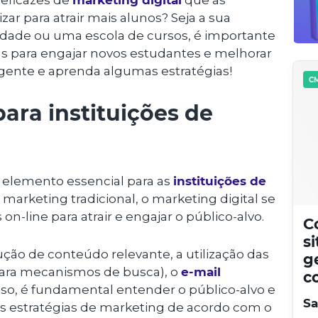
 eficazes de
marketing digital
que as
zar para atrair mais alunos? Seja a sua
ldade ou uma escola de cursos, é importante
s para engajar novos estudantes e melhorar
gente e aprenda algumas estratégias!
CM
para instituições de
 elemento essencial para as
instituições de
o marketing tradicional, o marketing digital se
 on-line para atrair e engajar o público-alvo.
C
s
ção de conteúdo relevante, a utilização das
g
 para mecanismos de busca), o
e-mail
c
isso, é fundamental entender o público-alvo e
Sa
s estratégias de marketing de acordo com o