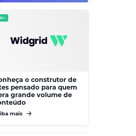
S +
onheça o construtor de
ites pensado para quem
era grande volume de
onteúdo
iba mais