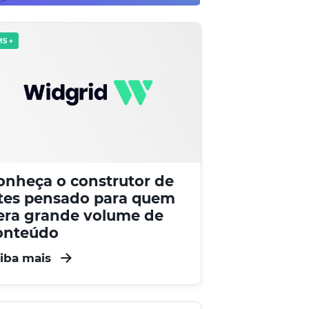
S +
onheça o construtor de
ites pensado para quem
era grande volume de
onteúdo
iba mais