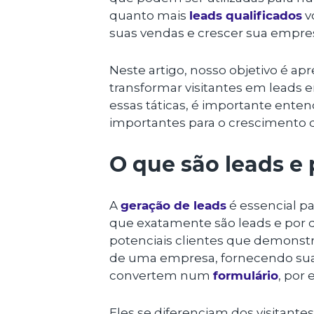
quanto mais
leads qualificados
v
suas vendas e crescer sua empre
Neste artigo, nosso objetivo é apr
transformar visitantes em leads
essas táticas, é importante enten
importantes para o crescimento
O que são leads e
A
geração de leads
é essencial p
que exatamente são leads e por q
potenciais clientes que demonst
de uma empresa, fornecendo sua
convertem num
formulário
, por
Eles se diferenciam dos visitante