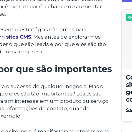
ocê tiver, maior é a chance de aumentar
sa.
CM
esentar estratégias eficientes para
 em
sites CMS
. Mas antes de explorarmos
der o que são leads e por que eles são tão
 de uma empresa.
 por que são importantes
C
s
ara o sucesso de qualquer negócio. Mas o
g
ue eles são tão importantes? Leads são
c
raram interesse em um produto ou serviço
s informações de contato, quando
Sa
 exemplo.
s do site, pois já manifestaram interesse em